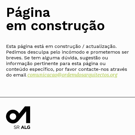
Protocolos
IARP
Conselho de Disciplina
Algarve
Algarve
Apoio à prática
Página
Nacional
Protocolos
Jornal Arquitectos
Madeira
Madeira
Atlas dos Materiais e Ofícios
Institucionais
Conselho Fiscal
Habitar Portugal
Açores
Açores
Legislação
em construção
Protocolos Comerciais
Conselho de Supervisão
Glossário de
SILUC
Arquitectura de
Notícias
Apoio jurídico
Autor
Órgãos Sociais Regionais
Toda a OA
Minutas
Assembleia Regional
Norte
Conselho Diretivo Regional
Esta página está em construção / actualização.
Centro
Pedimos desculpa pelo incómodo e prometemos ser
Conselho de Disciplina
Lisboa e Vale do Tejo
Regional
breves. Se tem alguma dúvida, sugestão ou
Alentejo
informação pertinente para esta página ou
Algarve
Colégios
conteúdo específico, por favor contacte-nos através
Madeira
comunicacao@ordemdosarquitectos.org
CAU
do email
Açores
COB
CPA