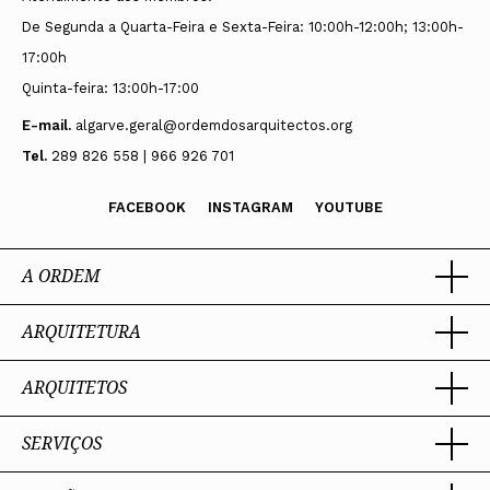
De Segunda a Quarta-Feira e Sexta-Feira: 10:00h-12:00h; 13:00h-
17:00h
Quinta-feira: 13:00h-17:00
E-mail.
algarve.geral@ordemdosarquitectos.org
Tel.
289 826 558 | 966 926 701
FACEBOOK
INSTAGRAM
YOUTUBE
A ORDEM
ARQUITETURA
Ordem dos Arquitectos
Sobre a OA
Legado
ARQUITETOS
Trabalhar com Arquiteto
Sede
Porquê um Arquiteto
Presidente
Boas práticas
SERVIÇOS
Estatuto e Regulamentos
Portal dos Arquitectos
Perguntas Frequentes
Comissões Técnicas
Sobre o Portal