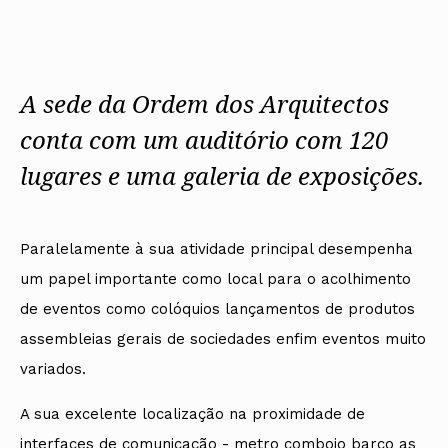
Protocolos
IARP
Conselho de Disciplina
Algarve
Algarve
Apoio à prática
Nacional
Protocolos
Jornal Arquitectos
Madeira
Madeira
Atlas dos Materiais e Ofícios
Institucionais
Conselho Fiscal
Habitar Portugal
Açores
Açores
Legislação
Protocolos Comerciais
Conselho de Supervisão
Glossário de
SILUC
Arquitectura de
A sede da Ordem dos Arquitectos
Notícias
Apoio jurídico
Autor
Órgãos Sociais Regionais
Toda a OA
Minutas
conta com um auditório com 120
Assembleia Regional
Norte
Conselho Diretivo Regional
Centro
lugares e uma galeria de exposições.
Conselho de Disciplina
Lisboa e Vale do Tejo
Regional
Alentejo
Algarve
Colégios
Madeira
CAU
Paralelamente à sua atividade principal desempenha
Açores
COB
um papel importante como local para o acolhimento
CPA
de eventos como colóquios lançamentos de produtos
assembleias gerais de sociedades enfim eventos muito
variados.
A sua excelente localização na proximidade de
interfaces de comunicação - metro comboio barco as