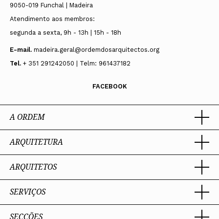
9050-019 Funchal | Madeira
Atendimento aos membros:
segunda a sexta, 9h - 13h | 15h - 18h
E-mail.
madeira.geral@ordemdosarquitectos.org
Tel.
+ 351 291242050 | Telm: 961437182
FACEBOOK
A ORDEM
ARQUITETURA
Ordem dos Arquitectos
Sobre a OA
Legado
ARQUITETOS
Trabalhar com Arquiteto
Sede
Porquê um Arquiteto
Presidente
Boas práticas
SERVIÇOS
Estatuto e Regulamentos
Portal dos Arquitectos
Perguntas Frequentes
Comissões Técnicas
Sobre o Portal
Membros Honorários
SECÇÕES