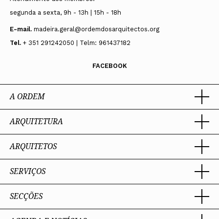
segunda a sexta, 9h - 13h | 15h - 18h
E-mail.
madeira.geral@ordemdosarquitectos.org
Tel.
+ 351 291242050 | Telm: 961437182
FACEBOOK
A ORDEM
ARQUITETURA
Ordem dos Arquitectos
Sobre a OA
Legado
ARQUITETOS
Trabalhar com Arquiteto
Sede
Porquê um Arquiteto
Presidente
Boas práticas
SERVIÇOS
Estatuto e Regulamentos
Portal dos Arquitectos
Perguntas Frequentes
Comissões Técnicas
Sobre o Portal
Membros Honorários
SECÇÕES
Encomenda
PIAAP
Instrumentos de gestão
Premiação
Assessoria
Plataforma Integrada de Arquitetos da Administração Pública
Processo Eleitoral OA
Nacional