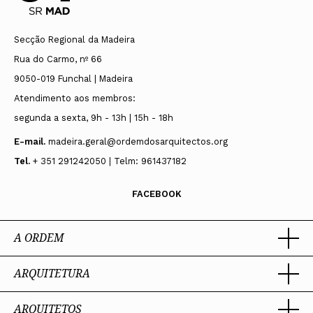
Secção Regional da Madeira
Rua do Carmo, nº 66
9050-019 Funchal | Madeira
Atendimento aos membros:
segunda a sexta, 9h - 13h | 15h - 18h
E-mail.
madeira.geral@ordemdosarquitectos.org
Tel.
+ 351 291242050 | Telm: 961437182
FACEBOOK
A ORDEM
ARQUITETURA
Ordem dos Arquitectos
Sobre a OA
Legado
ARQUITETOS