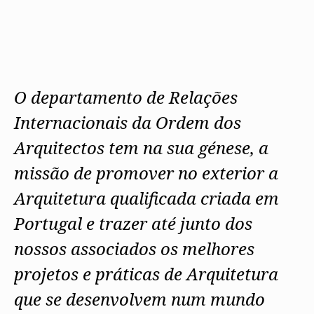
Protocolos
IARP
Conselho de Disciplina
Algarve
Algarve
Apoio à prática
Nacional
Protocolos
Jornal Arquitectos
Madeira
Madeira
Atlas dos Materiais e Ofícios
Institucionais
Conselho Fiscal
Habitar Portugal
Açores
Açores
Legislação
Protocolos Comerciais
Conselho de Supervisão
Glossário de
SILUC
Arquitectura de
Notícias
Apoio jurídico
Autor
Órgãos Sociais Regionais
Toda a OA
Minutas
O departamento de Relações
Assembleia Regional
Norte
Conselho Diretivo Regional
Centro
Internacionais da Ordem dos
Conselho de Disciplina
Lisboa e Vale do Tejo
Regional
Alentejo
Arquitectos tem na sua génese, a
Algarve
Colégios
Madeira
missão de promover no exterior a
CAU
Açores
COB
Arquitetura qualificada criada em
CPA
Portugal e trazer até junto dos
nossos associados os melhores
projetos e práticas de Arquitetura
que se desenvolvem num mundo