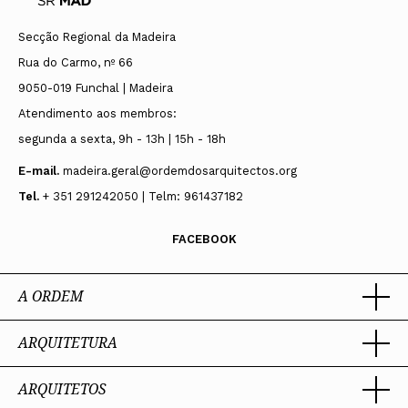
Secção Regional da Madeira
Rua do Carmo, nº 66
9050-019 Funchal | Madeira
Atendimento aos membros:
segunda a sexta, 9h - 13h | 15h - 18h
E-mail.
madeira.geral@ordemdosarquitectos.org
Tel.
+ 351 291242050 | Telm: 961437182
FACEBOOK
A ORDEM
ARQUITETURA
Ordem dos Arquitectos
Sobre a OA
Legado
ARQUITETOS
Trabalhar com Arquiteto
Sede