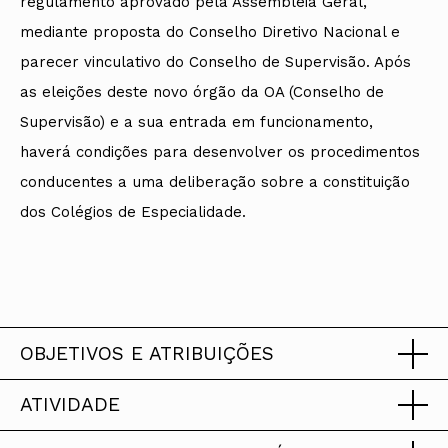
regulamento aprovado pela Assembleia Geral,
mediante proposta do Conselho Diretivo Nacional e
parecer vinculativo do Conselho de Supervisão. Após
as eleições deste novo órgão da OA (Conselho de
Supervisão) e a sua entrada em funcionamento,
haverá condições para desenvolver os procedimentos
conducentes a uma deliberação sobre a constituição
dos Colégios de Especialidade.
OBJETIVOS E ATRIBUIÇÕES
ATIVIDADE
Objetivos
20 MAR 23
Colégio de Arquitectos Urbanistas