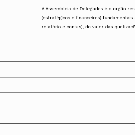
Alentejo
A Assembleia de Delegados é o orgão re
Algarve
(estratégicos e financeiros) fundamentais
Madeira
Açores
relatório e contas), do valor das quotiza
Comunic
Toda a O
Norte
Centro
Lisboa e 
Alentejo
Algarve
Madeira
Açores
artigo 19.º do Estatuto da Ordem dos Ar
dos:
Mandato 2020-
ndato 2020-2023, aprovada na 1.ª reunião da Assembleia de 
 atividades, o orçamento e o relatório e contas apresentado
MESA
selho fiscal nacional;