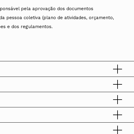
sponsável pela aprovação dos documentos
 da pessoa coletiva (plano de atividades, orçamento,
ções e dos regulamentos.
ados
A
Vale do Tejo
quitectos — EOA, são competências
2022
Delegados, mandato 2023-2025, realizada no dia 25 de
s pelo conselho diretivo nacional, acompanhados do