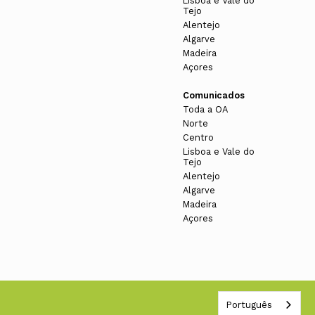
Lisboa e Vale do
Assembleia de Delegados 20-22
Tejo
SSEMBLEIA DE DELEGADOS
Alentejo
Algarve
Madeira
o Tejo
Açores
Comunicados
Assembleia de Delegados 20-22
Toda a OA
Norte
Centro
Lisboa e Vale do
Tejo
Assembleia de Delegados 20-22
Alentejo
Algarve
Madeira
Açores
Assembleia de Delegados 20-22
Português