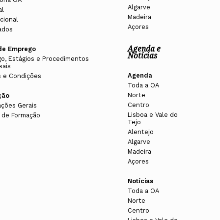
 objetivos afins aos da Ordem;
Algarve
al
Madeira
Assembleia de Delegados 23-26
cional
Açores
amento e a respetiva remuneração;
ados
SEMBLEIA DE DELEGADOS
Agenda e
de Emprego
e bens imóveis, ouvido o conselho fiscal nacional;
Notícias
o, Estágios e Procedimentos
sais
Agenda
 e Condições
Assembleia de Delegados 23-26
Toda a OA
elino Oliveira
Norte
ção
SEMBLEIA DE DELEGADOS
ge da Costa
Centro
ações Gerais
Lisboa e Vale do
 de Formação
Tejo
Alentejo
Algarve
Madeira
1
2
Açores
petências deste orgão:
Notícias
Toda a OA
Norte
s
Centro
Marta Marques
damente os montantes propostos, observados os