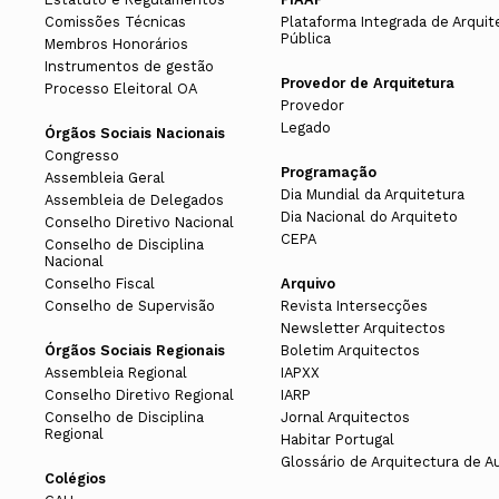
h) Pronunciar-se sobre propostas do 
Comissões Técnicas
Plataforma Integrada de Arquit
Pública
Delegados Norte
Membros Honorários
26 JAN 25
Asse
i) Designar, sob proposta do conselh
Instrumentos de gestão
Provedor de Arquitetura
6ª REUNIÃO DA ASSEMBLEIA DE DE
Processo Eleitoral OA
Jorge Manuel Gomes Teixei
Provedor
j) Aprovar as propostas elaboradas p
Ana Andreia Correia de Basto
Legado
Saber Mais
Órgãos Sociais Nacionais
Congresso
Paulo Renato Figueira da Costa
k) Organizar os processos de referen
Programação
Assembleia Geral
Jorge Miguel Camacho Toscano
Dia Mundial da Arquitetura
Assembleia de Delegados
18 JUN 24
Asse
l) Constituir comissões de trabalho 
Dia Nacional do Arquiteto
Conselho Diretivo Nacional
Teresa Novais
4ª REUNIÃO DA ASSEMBLEIA DE DE
CEPA
Conselho de Disciplina
Nacional
Bernardo França do Amaral
m) Aprovar o respetivo regimento int
Saber Mais
Conselho Fiscal
Arquivo
Conselho de Supervisão
Revista Intersecções
Newsletter Arquitectos
Órgãos Sociais Regionais
Boletim Arquitectos
Delegados Centro
Assembleia Regional
IAPXX
Mandato 2020-2022
A transcrição integral do m
Conselho Diretivo Regional
IARP
Conselho de Disciplina
Jornal Arquitectos
Décio Bruno dos Santos Ferreira
Regional
Habitar Portugal
2 — Exercer funções consultivas a so
Carlos da Costa Antunes
Glossário de Arquitectura de A
Colégios
3 — A fixação do valor de quotas e