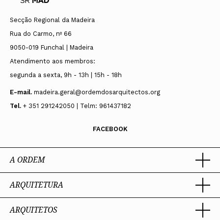
Secção Regional da Madeira
Rua do Carmo, nº 66
9050-019 Funchal | Madeira
Atendimento aos membros:
segunda a sexta, 9h - 13h | 15h - 18h
E-mail.
madeira.geral@ordemdosarquitectos.org
Tel.
+ 351 291242050 | Telm: 961437182
FACEBOOK
A ORDEM
ARQUITETURA
Ordem dos Arquitectos
Sobre a OA
Legado
ARQUITETOS
Trabalhar com Arquiteto
Sede