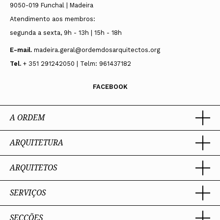
9050-019 Funchal | Madeira
Atendimento aos membros:
segunda a sexta, 9h - 13h | 15h - 18h
E-mail.
madeira.geral@ordemdosarquitectos.org
Tel.
+ 351 291242050 | Telm: 961437182
FACEBOOK
A ORDEM
ARQUITETURA
Ordem dos Arquitectos
Sobre a OA
Legado
ARQUITETOS
Trabalhar com Arquiteto
Sede
Porquê um Arquiteto
Presidente
Boas práticas
SERVIÇOS
Estatuto e Regulamentos
Portal dos Arquitectos
Perguntas Frequentes
Comissões Técnicas
Sobre o Portal
Membros Honorários
SECÇÕES