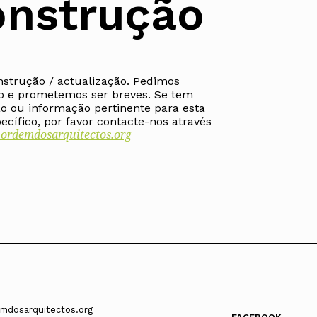
nstrução
nstrução / actualização. Pedimos
ados
o e prometemos ser breves. Se tem
A
o ou informação pertinente para esta
cífico, por favor contacte-nos através
rdemdosarquitectos.org
Vale do Tejo
mdosarquitectos.org