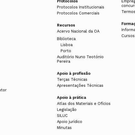
Protocolos
Empreg
concur
Protocolos Institucionais
Termos
Protocolos Comerciais
Forma
Recursos
Inform
Acervo Nacional da OA
Cursos
Biblioteca
Lisboa
Porto
Auditório Nuno Teotónio
Pereira
Apoio à profissão
Terças Técnicas
Apresentações Técnicas
utor
Apoio à prática
Atlas dos Materiais e Ofícios
Legislação
SILUC
Apoio jurídico
Minutas