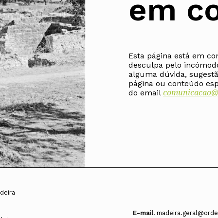
em co
Alentejo
Algarve
Madeira
Açores
Esta página está em co
Comunic
desculpa pelo incómod
Toda a O
alguma dúvida, sugestã
Norte
página ou conteúdo espe
Centro
comunicacao@o
do email
Lisboa e 
Alentejo
Algarve
Madeira
Açores
deira
E-mail.
madeira.geral@orde