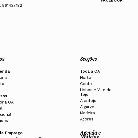
FACEBOOK
: 961437182
os
Secções
enda
Toda a OA
oria
Norte
to
Centro
Lisboa e Vale do
Tejo
rsos
Alentejo
oria OA
Algarve
al
Madeira
cional
Açores
ados
Agenda e
de Emprego
Notícias