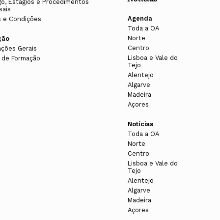
o, Estágios e Procedimentos
sais
Agenda
 e Condições
Toda a OA
Norte
ção
Centro
ações Gerais
Lisboa e Vale do
 de Formação
Tejo
Alentejo
Algarve
Madeira
Açores
Notícias
Toda a OA
Norte
Centro
Lisboa e Vale do
Tejo
Alentejo
Algarve
Madeira
Açores