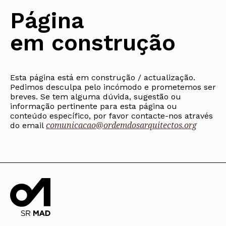
Protocolos
IARP
Conselho de Disciplina
Algarve
Algarve
Apoio à prática
Página
Nacional
Protocolos
Jornal Arquitectos
Madeira
Madeira
Atlas dos Materiais e Ofícios
Institucionais
Conselho Fiscal
Habitar Portugal
Açores
Açores
Legislação
em construção
Protocolos Comerciais
Conselho de Supervisão
Glossário de
SILUC
Arquitectura de
Notícias
Apoio jurídico
Autor
Órgãos Sociais Regionais
Toda a OA
Minutas
Assembleia Regional
Norte
Conselho Diretivo Regional
Esta página está em construção / actualização.
Centro
Conselho de Disciplina
Pedimos desculpa pelo incómodo e prometemos ser
Lisboa e Vale do Tejo
Regional
breves. Se tem alguma dúvida, sugestão ou
Alentejo
informação pertinente para esta página ou
Algarve
Colégios
conteúdo específico, por favor contacte-nos através
Madeira
comunicacao@ordemdosarquitectos.org
CAU
do email
Açores
COB
CPA