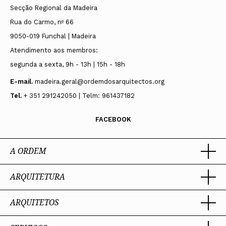
Secção Regional da Madeira
Rua do Carmo, nº 66
9050-019 Funchal | Madeira
Atendimento aos membros:
segunda a sexta, 9h - 13h | 15h - 18h
E-mail.
madeira.geral@ordemdosarquitectos.org
Tel.
+ 351 291242050 | Telm: 961437182
FACEBOOK
A ORDEM
ARQUITETURA
Ordem dos Arquitectos
Sobre a OA
Legado
ARQUITETOS
Trabalhar com Arquiteto
Sede
Porquê um Arquiteto
Presidente