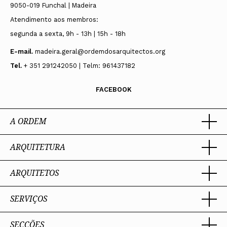
9050-019 Funchal | Madeira
Atendimento aos membros:
segunda a sexta, 9h - 13h | 15h - 18h
E-mail.
madeira.geral@ordemdosarquitectos.org
Tel.
+ 351 291242050 | Telm: 961437182
FACEBOOK
A ORDEM
ARQUITETURA
Ordem dos Arquitectos
Sobre a OA
Legado
ARQUITETOS
Trabalhar com Arquiteto
Sede
Porquê um Arquiteto
Presidente
Boas práticas
SERVIÇOS
Estatuto e Regulamentos
Portal dos Arquitectos
Perguntas Frequentes
Comissões Técnicas
Sobre o Portal
Membros Honorários
SECÇÕES