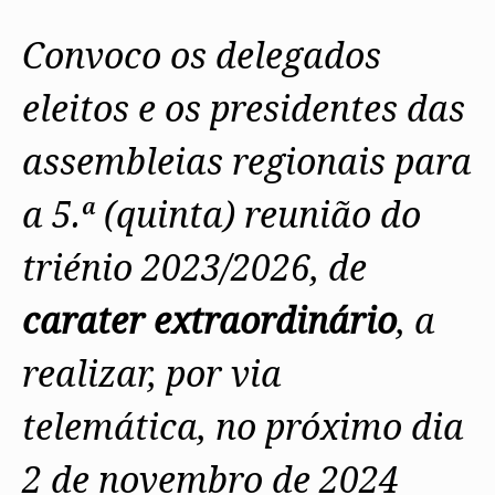
Protocolos
IARP
Conselho de Disciplina
Algarve
Algarve
Apoio à prática
Nacional
Protocolos
Jornal Arquitectos
Madeira
Madeira
Atlas dos Materiais e Ofícios
Convoco os delegados
Institucionais
Conselho Fiscal
Habitar Portugal
Açores
Açores
Legislação
Protocolos Comerciais
Conselho de Supervisão
Glossário de
SILUC
eleitos e os presidentes das
Arquitectura de
Notícias
Apoio jurídico
Autor
Órgãos Sociais Regionais
Toda a OA
Minutas
Assembleia Regional
assembleias regionais para
Norte
Conselho Diretivo Regional
Centro
Conselho de Disciplina
Lisboa e Vale do Tejo
a 5.ª (quinta) reunião do
Regional
Alentejo
Algarve
Colégios
triénio 2023/2026, de
Madeira
CAU
Açores
COB
carater extraordinário
, a
CPA
realizar, por via
telemática, no próximo dia
2 de novembro de 2024