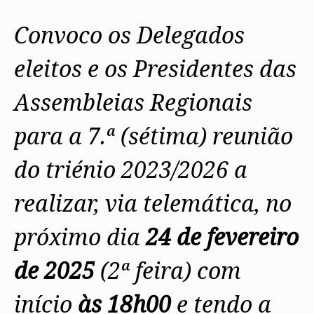
Protocolos
IARP
Conselho de Disciplina
Algarve
Algarve
Apoio à prática
Nacional
Protocolos
Jornal Arquitectos
Madeira
Madeira
Atlas dos Materiais e Ofícios
Convoco os Delegados
Institucionais
Conselho Fiscal
Habitar Portugal
Açores
Açores
Legislação
Protocolos Comerciais
Conselho de Supervisão
Glossário de
SILUC
eleitos e os Presidentes das
Arquitectura de
Notícias
Apoio jurídico
Autor
Órgãos Sociais Regionais
Toda a OA
Minutas
Assembleia Regional
Assembleias Regionais
Norte
Conselho Diretivo Regional
Centro
Conselho de Disciplina
Lisboa e Vale do Tejo
para a 7.ª (sétima) reunião
Regional
Alentejo
Algarve
Colégios
do triénio 2023/2026 a
Madeira
CAU
Açores
COB
realizar, via telemática, no
CPA
próximo dia
24 de fevereiro
de 2025
(2ª feira) com
início
às 18h00
e tendo a