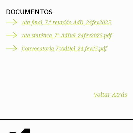
DOCUMENTOS
Ata final, 7.ª reunião AdD, 24fev2025
Ata sintética_7ª AdDel_24fev2025.pdf
Convocatoria 7ªAdDel_24 fev25.pdf
Voltar Atrás