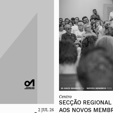
Alentejo
Algarve
Madeira
Açores
Comunic
Toda a O
Norte
Centro
Lisboa e 
Alentejo
Algarve
Madeira
Açores
Centro
SECÇÃO REGIONAL
AOS NOVOS MEMB
2 JUL 26