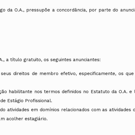
Alentejo
go da O.A., pressupõe a concordância, por parte do anuncia
Algarve
Madeira
Açores
Comunic
Toda a O
Norte
Centro
a título gratuito, os seguintes anunciantes:
Lisboa e 
Alentejo
Algarve
s seus direitos de membro efetivo, especificamente, os q
Madeira
Açores
o habilitante nos termos definidos no Estatuto da O.A. e l
de Estágio Profissional.
do atividades em domínios relacionados com as atividades d
m acolher estagiário.