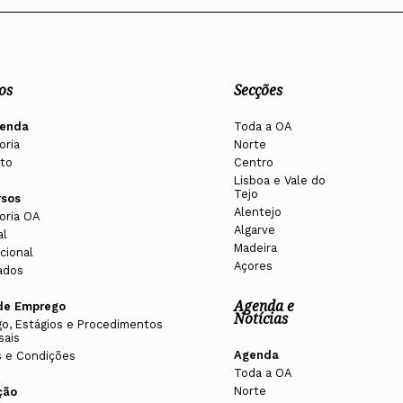
os
Secções
enda
Toda a OA
oria
Norte
to
Centro
Lisboa e Vale do
Tejo
rsos
Alentejo
oria OA
Algarve
al
Madeira
cional
Açores
ados
Agenda e
de Emprego
Notícias
o, Estágios e Procedimentos
sais
Agenda
 e Condições
Toda a OA
Norte
ção