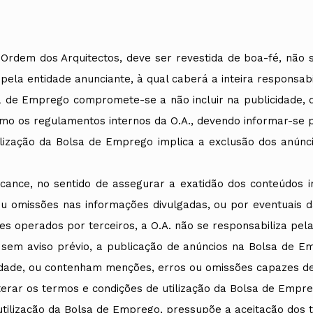
rdem dos Arquitectos, deve ser revestida de boa-fé, não se
la entidade anunciante, à qual caberá a inteira responsabi
 de Emprego compromete-se a não incluir na publicidade, q
omo os regulamentos internos da O.A., devendo informar-se p
ilização da Bolsa de Emprego implica a exclusão dos anúnci
lcance, no sentido de assegurar a exatidão dos conteúdos 
u omissões nas informações divulgadas, ou por eventuais d
es operados por terceiros, a O.A. não se responsabiliza pel
em aviso prévio, a publicação de anúncios na Bolsa de Empr
ade, ou contenham menções, erros ou omissões capazes de i
lterar os termos e condições de utilização da Bolsa de Empre
utilização da Bolsa de Emprego, pressupõe a aceitação dos 