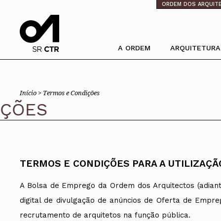
⁄
ORDEM DOS ARQUIT
A ORDEM
ARQUITETURA
Pesquisa
Ordem dos Arquitectos
Trabalhar com 
Início >
Termos e Condições
Sobre a OA
Porquê um Arqu
Legado
Boas práticas
ÕES
Sede
Perguntas Freq
Presidente
Estatuto e Regulamentos
PIAAP
Comissões Técnicas
Plataforma Inte
Pública
Membros Honorários
TERMOS E CONDIÇÕES PARA A UTILIZAÇ
Instrumentos de gestão
Processo Eleitoral OA
A Bolsa de Emprego da Ordem dos Arquitectos (adiante 
Órgãos Sociais Nacionais
digital de divulgação de anúncios de Oferta de Empr
Congresso
Assembleia Geral
recrutamento de arquitetos na função pública.
Assembleia de Delegados