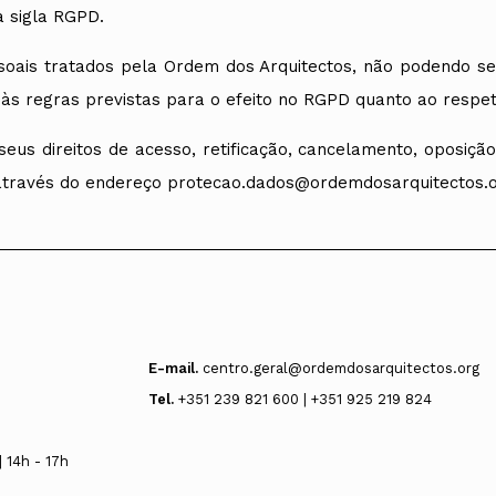
 sigla RGPD.
oais tratados pela Ordem dos Arquitectos, não podendo ser
 às regras previstas para o efeito no RGPD quanto ao respet
eus direitos de acesso, retificação, cancelamento, oposiçã
 através do endereço protecao.dados@ordemdosarquitectos.
E-mail.
centro.geral@ordemdosarquitectos.org
Tel.
+351 239 821 600 | +351 925 219 824
 14h - 17h