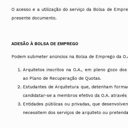
Conselho Diretivo Nacional
O acesso e a utilização do serviço da Bolsa de Empre
Conselho de Disciplina Nacional
Conselho Fiscal
presente documento.
Conselho de Supervisão
ADESÃO À BOLSA DE EMPREGO
Podem submeter anúncios na Bolsa de Emprego da O.A., 
Arquitetos inscritos na O.A., em pleno gozo do
ao Plano de Recuperação de Quotas.
Estudantes de Arquitetura que, detenham formaçã
candidatar-se a membros efetivo da O.A. através 
Entidades públicas ou privadas, que desenvolven
necessitem dos serviços de arquiteto ou pretenda