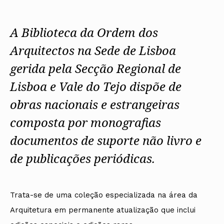
Protocolos
IARP
Conselho de Disciplina
Algarve
Algarve
Apoio à prática
Nacional
Protocolos
Jornal Arquitectos
Madeira
Madeira
Atlas dos Materiais e Ofícios
Institucionais
Conselho Fiscal
Habitar Portugal
A Biblioteca da Ordem dos
Açores
Açores
Legislação
Protocolos Comerciais
Conselho de Supervisão
Glossário de
SILUC
Arquitectura de
Arquitectos na Sede de Lisboa
Notícias
Apoio jurídico
Autor
Órgãos Sociais Regionais
Toda a OA
Minutas
gerida pela Secção Regional de
Assembleia Regional
Norte
Conselho Diretivo Regional
Centro
Lisboa e Vale do Tejo dispõe de
Conselho de Disciplina
Lisboa e Vale do Tejo
Regional
Alentejo
obras nacionais e estrangeiras
Algarve
Colégios
composta por monografias
Madeira
CAU
Açores
COB
documentos de suporte não livro e
CPA
de publicações periódicas.
Trata-se de uma coleção especializada na área da
Arquitetura em permanente atualização que inclui