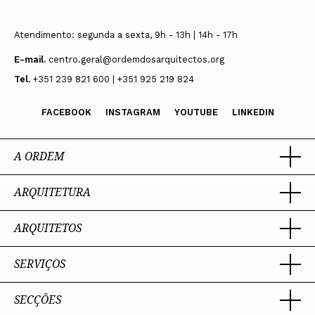
Atendimento: segunda a sexta, 9h - 13h | 14h - 17h
E-mail.
centro.geral@ordemdosarquitectos.org
Tel.
+351 239 821 600 | +351 925 219 824
FACEBOOK
INSTAGRAM
YOUTUBE
LINKEDIN
A ORDEM
ARQUITETURA
Ordem dos Arquitectos
Sobre a OA
Legado
ARQUITETOS
Trabalhar com Arquiteto
Sede
Porquê um Arquiteto
Presidente
Boas práticas
SERVIÇOS
Estatuto e Regulamentos
Portal dos Arquitectos
Perguntas Frequentes
Comissões Técnicas
Sobre o Portal
Membros Honorários
SECÇÕES
Encomenda
PIAAP
Instrumentos de gestão
Premiação