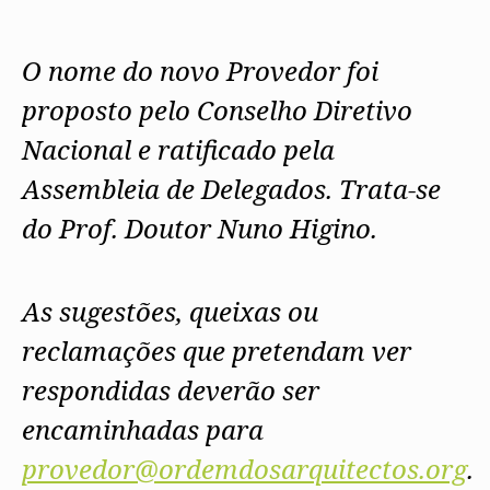
Protocolos
IARP
Conselho de Disciplina
Algarve
Algarve
Apoio à prática
Nacional
Protocolos
Jornal Arquitectos
Madeira
Madeira
Atlas dos Materiais e Ofícios
Institucionais
Conselho Fiscal
Habitar Portugal
O nome do novo Provedor foi
Açores
Açores
Legislação
Protocolos Comerciais
Conselho de Supervisão
Glossário de
SILUC
Arquitectura de
proposto pelo Conselho Diretivo
Notícias
Apoio jurídico
Autor
Órgãos Sociais Regionais
Toda a OA
Minutas
Nacional e ratificado pela
Assembleia Regional
Norte
Conselho Diretivo Regional
Centro
Assembleia de Delegados. Trata-se
Conselho de Disciplina
Lisboa e Vale do Tejo
Regional
Alentejo
do Prof. Doutor Nuno Higino.
Algarve
Colégios
Madeira
CAU
Açores
COB
As sugestões, queixas ou
CPA
reclamações que pretendam ver
respondidas deverão ser
encaminhadas para
provedor@ordemdosarquitectos.org
.