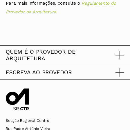
Para mais informações, consulte o
Regulamento do
Provedor da Arquitetura
.
QUEM É O PROVEDOR DE
ARQUITETURA
ESCREVA AO PROVEDOR
Prof. Doutor Nuno Higino Pereira
Teixeira da Cunha
ESCREVA AO PROVEDOR
Nasceu a 16 de Julho de 1960 em Felgueiras,
O Provedor da Arquitetura propõe a utilização dos
próximo do Porto. Entre 1988 e 2001 foi pároco em
Secção Regional Centro
formulários que se disponibilizam abaixo para
Marco de Canaveses, período durante o qual foi
Rua Padre António Vieira