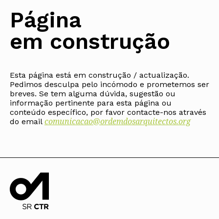
Protocolos
IARP
Conselho de Disciplina
Algarve
Algarve
Apoio à prática
Página
Nacional
Protocolos
Jornal Arquitectos
Madeira
Madeira
Atlas dos Materiais e Ofícios
Institucionais
Conselho Fiscal
Habitar Portugal
Açores
Açores
Legislação
em construção
Protocolos Comerciais
Conselho de Supervisão
Glossário de
SILUC
Arquitectura de
Notícias
Apoio jurídico
Autor
Órgãos Sociais Regionais
Toda a OA
Minutas
Assembleia Regional
Norte
Conselho Diretivo Regional
Esta página está em construção / actualização.
Centro
Pedimos desculpa pelo incómodo e prometemos ser
Conselho de Disciplina
Lisboa e Vale do Tejo
Regional
breves. Se tem alguma dúvida, sugestão ou
Alentejo
informação pertinente para esta página ou
Algarve
Colégios
conteúdo específico, por favor contacte-nos através
Madeira
comunicacao@ordemdosarquitectos.org
CAU
do email
Açores
COB
CPA