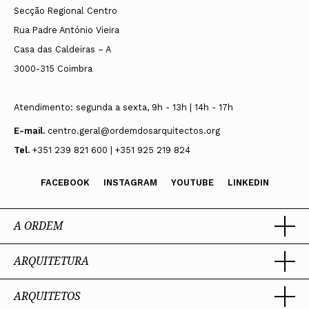
Secção Regional Centro
Rua Padre António Vieira
Casa das Caldeiras – A
3000-315 Coimbra
Atendimento: segunda a sexta, 9h - 13h | 14h - 17h
E-mail.
centro.geral@ordemdosarquitectos.org
Tel.
+351 239 821 600 | +351 925 219 824
FACEBOOK
INSTAGRAM
YOUTUBE
LINKEDIN
A ORDEM
ARQUITETURA
Ordem dos Arquitectos
Sobre a OA
Legado
ARQUITETOS
Trabalhar com Arquiteto
Sede