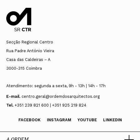
Triénio 2023-2026
Presidente
Secção Regional Centro
Rita Alves da Costa Azevedo Coutinho
Rua Padre António Vieira
Vogais
Casa das Caldeiras – A
Micael Rodrigo Vieira Pinheiro
3000-315 Coimbra
Cláudia Maria Santos Silva
Atendimento: segunda a sexta, 9h - 13h | 14h - 17h
Nelson Filipe Morais Abade
Ilya Pierre Nicolas Semionoff
E-mail.
centro.geral@ordemdosarquitectos.org
Tel.
+351 239 821 600 | +351 925 219 824
Suplentes
Cátia Sofia Viana Ramos
FACEBOOK
INSTAGRAM
YOUTUBE
LINKEDIN
A ORDEM