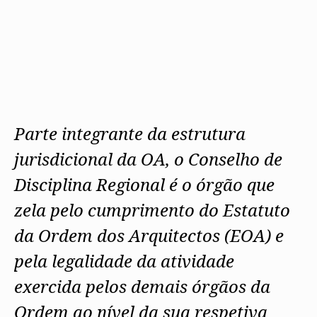
Protocolos
IARP
Conselho de Disciplina
Algarve
Algarve
Apoio à prática
Nacional
Protocolos
Jornal Arquitectos
Madeira
Madeira
Atlas dos Materiais e Ofícios
Institucionais
Conselho Fiscal
Habitar Portugal
Açores
Açores
Legislação
Protocolos Comerciais
Conselho de Supervisão
Glossário de
SILUC
Arquitectura de
Notícias
Apoio jurídico
Autor
Órgãos Sociais Regionais
Toda a OA
Minutas
Assembleia Regional
Norte
Conselho Diretivo Regional
Centro
Conselho de Disciplina
Lisboa e Vale do Tejo
Parte integrante da estrutura
Regional
Alentejo
jurisdicional da OA, o Conselho de
Algarve
Colégios
Madeira
CAU
Disciplina Regional é o órgão que
Açores
COB
CPA
zela pelo cumprimento do Estatuto
da Ordem dos Arquitectos (EOA) e
pela legalidade da atividade
exercida pelos demais órgãos da
Ordem ao nível da sua respetiva