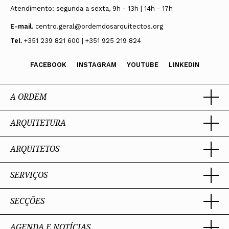
Atendimento: segunda a sexta, 9h - 13h | 14h - 17h
E-mail.
centro.geral@ordemdosarquitectos.org
Tel.
+351 239 821 600 | +351 925 219 824
FACEBOOK
INSTAGRAM
YOUTUBE
LINKEDIN
A ORDEM
ARQUITETURA
Ordem dos Arquitectos
Sobre a OA
Legado
ARQUITETOS
Trabalhar com Arquiteto
Sede
Porquê um Arquiteto
Presidente
Boas práticas
SERVIÇOS
Estatuto e Regulamentos
Portal dos Arquitectos
Perguntas Frequentes
Comissões Técnicas
Sobre o Portal
Membros Honorários
SECÇÕES
Encomenda
PIAAP
Instrumentos de gestão
Premiação
Assessoria
Plataforma Integrada de Arquitetos da Administração Pública
Processo Eleitoral OA
Nacional
Contacto
AGENDA E NOTÍCIAS