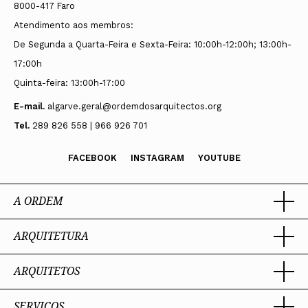
8000-417 Faro
Atendimento aos membros:
De Segunda a Quarta-Feira e Sexta-Feira: 10:00h-12:00h; 13:00h-
17:00h
Quinta-feira: 13:00h-17:00
E-mail.
algarve.geral@ordemdosarquitectos.org
Tel.
289 826 558 | 966 926 701
FACEBOOK
INSTAGRAM
YOUTUBE
A ORDEM
ARQUITETURA
Ordem dos Arquitectos
Sobre a OA
Legado
ARQUITETOS
Trabalhar com Arquiteto
Sede
Porquê um Arquiteto
Presidente
Boas práticas
SERVIÇOS