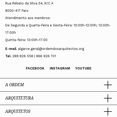
Rua Rebelo da Silva 54, R/C A
8000-417 Faro
Atendimento aos membros:
De Segunda a Quarta-Feira e Sexta-Feira: 10:00h-12:00h; 13:00h-
17:00h
Quinta-feira: 13:00h-17:00
E-mail.
algarve.geral@ordemdosarquitectos.org
Tel.
289 826 558 | 966 926 701
FACEBOOK
INSTAGRAM
YOUTUBE
A ORDEM
ARQUITETURA
Ordem dos Arquitectos
Sobre a OA
Legado
ARQUITETOS
Trabalhar com Arquiteto
Sede