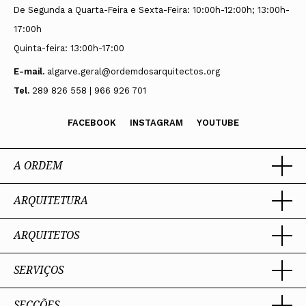
De Segunda a Quarta-Feira e Sexta-Feira: 10:00h-12:00h; 13:00h-
17:00h
Quinta-feira: 13:00h-17:00
E-mail.
algarve.geral@ordemdosarquitectos.org
Tel.
289 826 558 | 966 926 701
FACEBOOK
INSTAGRAM
YOUTUBE
A ORDEM
ARQUITETURA
Ordem dos Arquitectos
Sobre a OA
Legado
ARQUITETOS
Trabalhar com Arquiteto
Sede
Porquê um Arquiteto
Presidente
Boas práticas
SERVIÇOS
Estatuto e Regulamentos
Portal dos Arquitectos
Perguntas Frequentes
Comissões Técnicas
Sobre o Portal
Membros Honorários
SECÇÕES