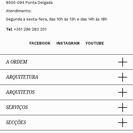
9500-094 Ponta Delgada
Atendimento:
Segunda a sexta-feira, das 10h às 13h e das 14h às 18h
Tel.
+351 296 283 201
FACEBOOK
INSTAGRAM
YOUTUBE
A ORDEM
ARQUITETURA
Ordem dos Arquitectos
Sobre a OA
Legado
ARQUITETOS
Trabalhar com Arquiteto
Sede
Porquê um Arquiteto
Presidente
Boas práticas
SERVIÇOS
Estatuto e Regulamentos
Portal dos Arquitectos
Perguntas Frequentes
Comissões Técnicas
Sobre o Portal
Membros Honorários
SECÇÕES
Encomenda
PIAAP
Instrumentos de gestão
Premiação
Assessoria
Plataforma Integrada de Arquitetos da Administração Pública
Processo Eleitoral OA