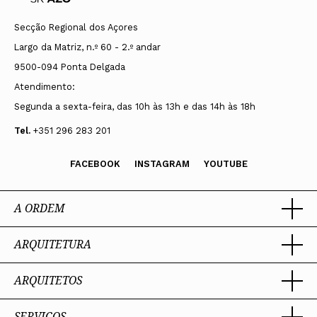
Secção Regional dos Açores
Largo da Matriz, n.º 60 - 2.º andar
9500-094 Ponta Delgada
Atendimento:
Segunda a sexta-feira, das 10h às 13h e das 14h às 18h
Tel.
+351 296 283 201
FACEBOOK
INSTAGRAM
YOUTUBE
A ORDEM
ARQUITETURA
Ordem dos Arquitectos
Sobre a OA
Legado
ARQUITETOS
Trabalhar com Arquiteto
Sede
Porquê um Arquiteto
Presidente
Boas práticas
SERVIÇOS