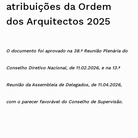
atribuições da Ordem
Protocolos
IARP
Conselho de Disciplina
Algarve
Algarve
Apoio à prática
Nacional
Protocolos
Jornal Arquitectos
Madeira
Madeira
Atlas dos Materiais e Ofícios
Institucionais
Conselho Fiscal
Habitar Portugal
Açores
Açores
Legislação
dos Arquitectos 2025
Protocolos Comerciais
Conselho de Supervisão
Glossário de
SILUC
Arquitectura de
Notícias
Apoio jurídico
Autor
Órgãos Sociais Regionais
Toda a OA
Minutas
Assembleia Regional
Norte
Conselho Diretivo Regional
Centro
O
documento foi aprovado na 38.ª Reunião Plenária do
Conselho de Disciplina
Lisboa e Vale do Tejo
Regional
Alentejo
Algarve
Conselho Diretivo Nacional, de 11.02.2026, e na 13.ª
Colégios
Madeira
CAU
Açores
COB
Reunião da Assembleia de Delegados, de 11.04.2026,
CPA
com o parecer favorável do Conselho de Supervisão.