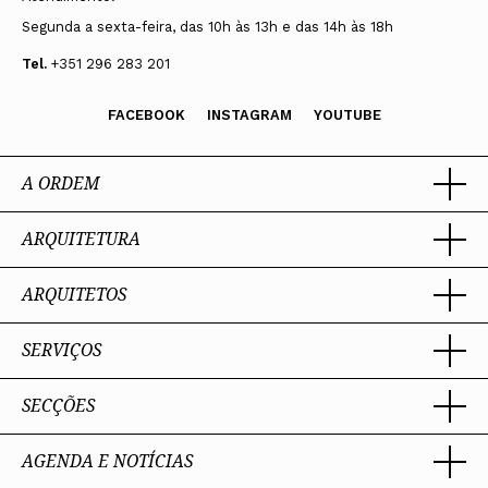
Segunda a sexta-feira, das 10h às 13h e das 14h às 18h
Tel.
+351 296 283 201
FACEBOOK
INSTAGRAM
YOUTUBE
A ORDEM
ARQUITETURA
Ordem dos Arquitectos
Sobre a OA
Legado
ARQUITETOS
Trabalhar com Arquiteto
Sede
Porquê um Arquiteto
Presidente
Boas práticas
SERVIÇOS
Estatuto e Regulamentos
Portal dos Arquitectos
Perguntas Frequentes
Comissões Técnicas
Sobre o Portal
Membros Honorários
SECÇÕES
Encomenda
PIAAP
Instrumentos de gestão
Premiação
Assessoria
Plataforma Integrada de Arquitetos da Administração Pública
Processo Eleitoral OA
Nacional
Contacto
AGENDA E NOTÍCIAS
Toda a OA
Internacional
Provedor de Arquitetura