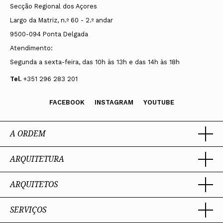
Secção Regional dos Açores
Largo da Matriz, n.º 60 - 2.º andar
9500-094 Ponta Delgada
Atendimento:
Segunda a sexta-feira, das 10h às 13h e das 14h às 18h
Tel.
+351 296 283 201
FACEBOOK
INSTAGRAM
YOUTUBE
A ORDEM
ARQUITETURA
Ordem dos Arquitectos
Sobre a OA
Legado
ARQUITETOS
Trabalhar com Arquiteto
Sede
Porquê um Arquiteto
Presidente
Boas práticas
SERVIÇOS
Estatuto e Regulamentos
Portal dos Arquitectos
Perguntas Frequentes
Comissões Técnicas