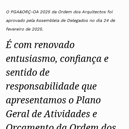
Protocolos
IARP
Conselho de Disciplina
Algarve
Algarve
Apoio à prática
Nacional
Protocolos
Jornal Arquitectos
Madeira
Madeira
Atlas dos Materiais e Ofícios
O PGA&ORÇ-OA 2025 da Ordem dos Arquitectos foi
Institucionais
Conselho Fiscal
Habitar Portugal
Açores
Açores
Legislação
Protocolos Comerciais
aprovado pela Assembleia de Delegados no dia 24 de
Conselho de Supervisão
Glossário de
SILUC
Arquitectura de
Notícias
Apoio jurídico
fevereiro de 2025.
Autor
Órgãos Sociais Regionais
Toda a OA
Minutas
Assembleia Regional
Norte
É com renovado
Conselho Diretivo Regional
Centro
Conselho de Disciplina
Lisboa e Vale do Tejo
Regional
entusiasmo, confiança e
Alentejo
Algarve
Colégios
Madeira
sentido de
CAU
Açores
COB
responsabilidade que
CPA
apresentamos o Plano
Geral de Atividades e
Orçamento da Ordem dos