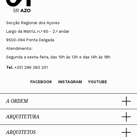
Secção Regional dos Açores
Largo da Matriz, n.º 60 - 2.º andar
9500-094 Ponta Delgada
Atendimento:
Segunda a sexta-feira, das 10h às 13h e das 14h às 18h
Tel.
+351 296 283 201
FACEBOOK
INSTAGRAM
YOUTUBE
A ORDEM
ARQUITETURA
Ordem dos Arquitectos
Sobre a OA
Legado
ARQUITETOS
Trabalhar com Arquiteto