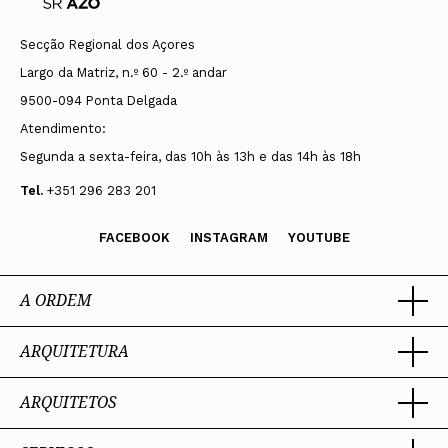
Secção Regional dos Açores
Largo da Matriz, n.º 60 - 2.º andar
9500-094 Ponta Delgada
Atendimento:
Segunda a sexta-feira, das 10h às 13h e das 14h às 18h
Tel.
+351 296 283 201
FACEBOOK
INSTAGRAM
YOUTUBE
A ORDEM
ARQUITETURA
Ordem dos Arquitectos
Sobre a OA
Legado
ARQUITETOS
Trabalhar com Arquiteto
Sede
Porquê um Arquiteto
Presidente