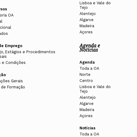
Lisboa e Vale do
Tejo
rsos
Alentejo
oria OA
Algarve
al
Madeira
cional
Açores
ados
Agenda e
de Emprego
Notícias
o, Estágios e Procedimentos
sais
Agenda
 e Condições
Toda a OA
Norte
ção
Centro
ações Gerais
Lisboa e Vale do
 de Formação
Tejo
Alentejo
Algarve
Madeira
Açores
Notícias
Toda a OA