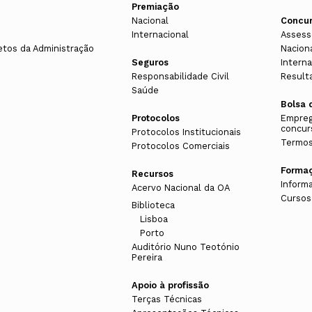
Premiação
Nacional
Concu
Internacional
Assess
etos da Administração
Nacion
Seguros
Interna
Responsabilidade Civil
Result
Saúde
Bolsa 
Protocolos
Empreg
concur
Protocolos Institucionais
Termos
Protocolos Comerciais
Forma
Recursos
Inform
Acervo Nacional da OA
Cursos
Biblioteca
Lisboa
Porto
Auditório Nuno Teotónio
Pereira
Apoio à profissão
Terças Técnicas