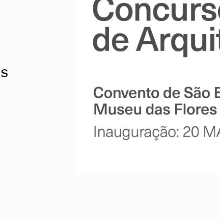
Alentejo
Algarve
Madeira
Açores
Comunic
Toda a O
ES
Norte
Centro
Lisboa e 
Alentejo
Algarve
Madeira
Açores