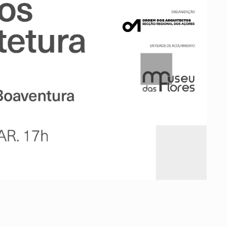
ados
A
Vale do Tejo