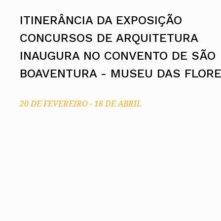
Conselho Diretivo Nacional
ITINERÂNCIA DA EXPOSIÇÃO
Conselho de Disciplina Nacional
Conselho Fiscal
CONCURSOS DE ARQUITETURA
Conselho de Supervisão
INAUGURA NO CONVENTO DE SÃO
BOAVENTURA - MUSEU DAS FLOR
20 DE FEVEREIRO
-
18 DE ABRIL