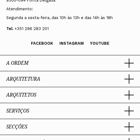
9500-094 Ponta Delgada
Atendimento:
Segunda a sexta-feira, das 10h às 13h e das 14h às 18h
Tel.
+351 296 283 201
FACEBOOK
INSTAGRAM
YOUTUBE
A ORDEM
ARQUITETURA
Ordem dos Arquitectos
Sobre a OA
Legado
ARQUITETOS
Trabalhar com Arquiteto
Sede
Porquê um Arquiteto
Presidente
Boas práticas
SERVIÇOS
Estatuto e Regulamentos
Portal dos Arquitectos
Perguntas Frequentes
Comissões Técnicas
Sobre o Portal
Membros Honorários
SECÇÕES
Encomenda
PIAAP
Instrumentos de gestão
Premiação
Assessoria
Plataforma Integrada de Arquitetos da Administração Pública
Processo Eleitoral OA
Nacional