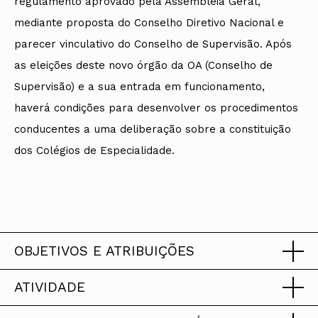
regulamento aprovado pela Assembleia Geral,
mediante proposta do Conselho Diretivo Nacional e
parecer vinculativo do Conselho de Supervisão. Após
as eleições deste novo órgão da OA (Conselho de
Supervisão) e a sua entrada em funcionamento,
haverá condições para desenvolver os procedimentos
conducentes a uma deliberação sobre a constituição
dos Colégios de Especialidade.
OBJETIVOS E ATRIBUIÇÕES
ATIVIDADE
Objetivos
20 MAR 23
Colégio de Arquitectos Urbanistas