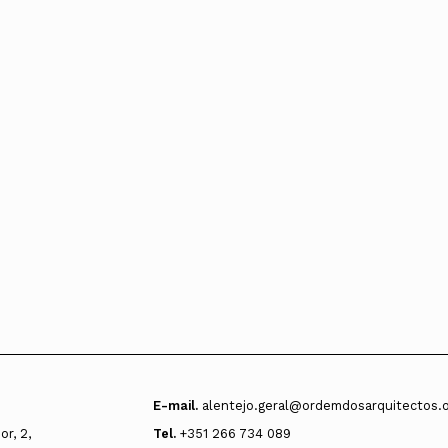
Alentejo
Algarve
Madeira
Açores
Comunic
Toda a O
Norte
Centro
Lisboa e 
Alentejo
Algarve
Madeira
Açores
E-mail.
alentejo.geral@ordemdosarquitectos.
r, 2,
Tel.
+351 266 734 089