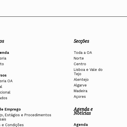
os
Secções
enda
Toda a OA
oria
Norte
to
Centro
Lisboa e Vale do
Tejo
rsos
Alentejo
oria OA
Algarve
al
Madeira
cional
Açores
ados
Agenda e
de Emprego
Notícias
o, Estágios e Procedimentos
sais
Agenda
 e Condições