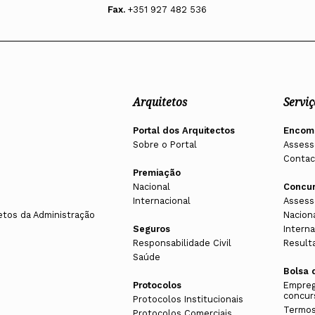
Fax.
+351 927 482 536
Arquitetos
Serviç
Portal dos Arquitectos
Encom
Sobre o Portal
Assess
Contac
Premiação
Nacional
Concu
Internacional
Assess
etos da Administração
Nacion
Seguros
Interna
Responsabilidade Civil
Result
Saúde
Bolsa 
Protocolos
Empreg
concur
Protocolos Institucionais
Termos
Protocolos Comerciais