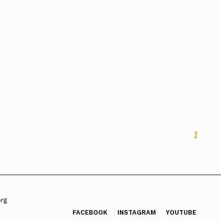
ados
A
Vale do Tejo
1
org
FACEBOOK
INSTAGRAM
YOUTUBE