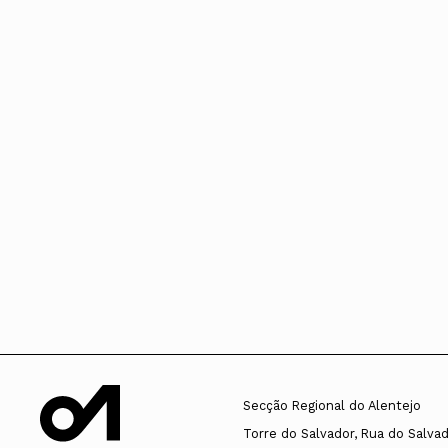
Conselho Diretivo Nacional
Conselho de Disciplina Nacional
Conselho Fiscal
Conselho de Supervisão
Secção Regional do Alentejo
Torre do Salvador, Rua do Salvado