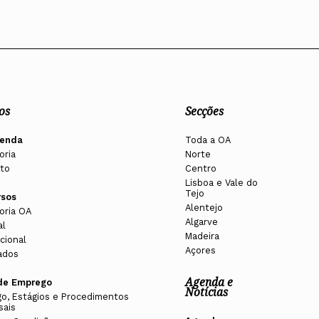
os
Secções
enda
Toda a OA
oria
Norte
to
Centro
Lisboa e Vale do
Tejo
rsos
Alentejo
oria OA
Algarve
al
Madeira
cional
Açores
ados
Agenda e
de Emprego
Notícias
o, Estágios e Procedimentos
sais