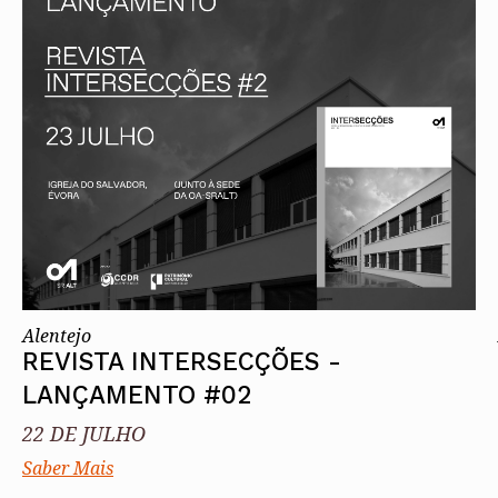
Alentejo
Algarve
Madeira
Açores
Comunic
Toda a O
Norte
Centro
Lisboa e 
Alentejo
Algarve
Madeira
Açores
Alentejo
REVISTA INTERSECÇÕES -
LANÇAMENTO #02
22 DE JULHO
Saber Mais