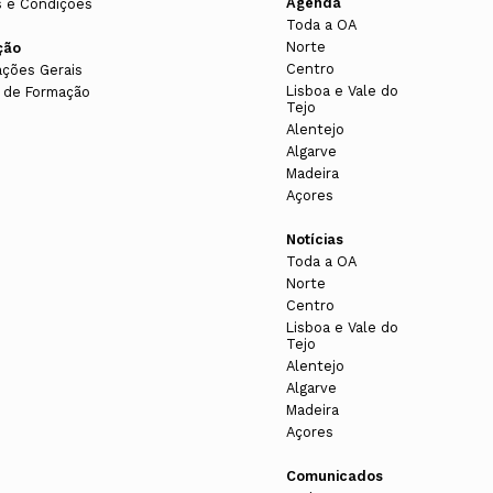
Agenda
 e Condições
Toda a OA
Norte
ção
Centro
ações Gerais
Lisboa e Vale do
 de Formação
Tejo
Alentejo
Algarve
Madeira
Açores
Notícias
Toda a OA
Norte
Centro
Lisboa e Vale do
Tejo
Alentejo
Algarve
Madeira
Açores
Comunicados