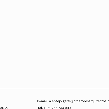
E-mail.
alentejo.geral@ordemdosarquitectos.
r, 2,
Tel.
+351 266 734 089