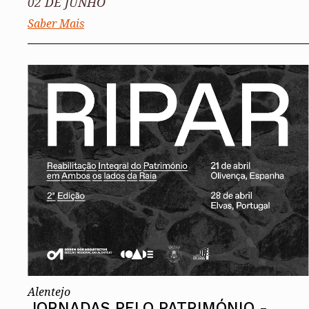
02 DE JUNHO
Saber Mais
Alentejo
JORNADAS PELO PATRIMÓNIO -