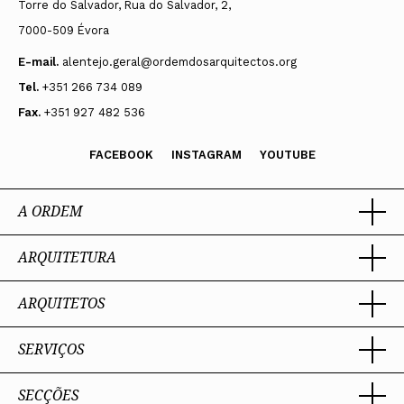
Torre do Salvador, Rua do Salvador, 2,
7000-509 Évora
E-mail.
alentejo.geral@ordemdosarquitectos.org
Tel.
+351 266 734 089
Fax.
+351 927 482 536
FACEBOOK
INSTAGRAM
YOUTUBE
A ORDEM
ARQUITETURA
Ordem dos Arquitectos
Sobre a OA
Legado
ARQUITETOS
Trabalhar com Arquiteto
Sede
Porquê um Arquiteto
Presidente
Boas práticas
SERVIÇOS
Estatuto e Regulamentos
Portal dos Arquitectos
Perguntas Frequentes
Comissões Técnicas
Sobre o Portal
Membros Honorários
SECÇÕES
Encomenda