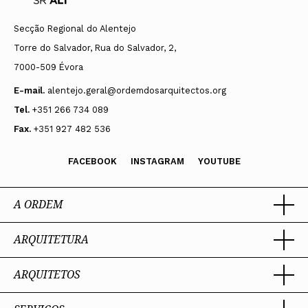
Secção Regional do Alentejo
Torre do Salvador, Rua do Salvador, 2,
7000-509 Évora
E-mail.
alentejo.geral@ordemdosarquitectos.org
Tel.
+351 266 734 089
Fax.
+351 927 482 536
FACEBOOK
INSTAGRAM
YOUTUBE
A ORDEM
ARQUITETURA
Ordem dos Arquitectos
Sobre a OA
Legado
ARQUITETOS
Trabalhar com Arquiteto
Sede
Porquê um Arquiteto
Presidente
Boas práticas