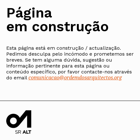
Protocolos
IARP
Conselho de Disciplina
Algarve
Algarve
Apoio à prática
Página
Nacional
Protocolos
Jornal Arquitectos
Madeira
Madeira
Atlas dos Materiais e Ofícios
Institucionais
Conselho Fiscal
Habitar Portugal
Açores
Açores
Legislação
em construção
Protocolos Comerciais
Conselho de Supervisão
Glossário de
SILUC
Arquitectura de
Notícias
Apoio jurídico
Autor
Órgãos Sociais Regionais
Toda a OA
Minutas
Assembleia Regional
Norte
Conselho Diretivo Regional
Esta página está em construção / actualização.
Centro
Pedimos desculpa pelo incómodo e prometemos ser
Conselho de Disciplina
Lisboa e Vale do Tejo
Regional
breves. Se tem alguma dúvida, sugestão ou
Alentejo
informação pertinente para esta página ou
Algarve
Colégios
conteúdo específico, por favor contacte-nos através
Madeira
comunicacao@ordemdosarquitectos.org
CAU
do email
Açores
COB
CPA