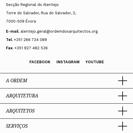
Secção Regional do Alentejo
Torre do Salvador, Rua do Salvador, 2,
7000-509 Évora
E-mail.
alentejo.geral@ordemdosarquitectos.org
Tel.
+351 266 734 089
Fax.
+351 927 482 536
FACEBOOK
INSTAGRAM
YOUTUBE
A ORDEM
ARQUITETURA
Ordem dos Arquitectos
Sobre a OA
Legado
ARQUITETOS
Trabalhar com Arquiteto
Sede
Porquê um Arquiteto
Presidente
Boas práticas
SERVIÇOS
Estatuto e Regulamentos
Portal dos Arquitectos
Perguntas Frequentes