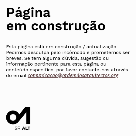
Protocolos
IARP
Conselho de Disciplina
Algarve
Algarve
Apoio à prática
Página
Nacional
Protocolos
Jornal Arquitectos
Madeira
Madeira
Atlas dos Materiais e Ofícios
Institucionais
Conselho Fiscal
Habitar Portugal
Açores
Açores
Legislação
em construção
Protocolos Comerciais
Conselho de Supervisão
Glossário de
SILUC
Arquitectura de
Notícias
Apoio jurídico
Autor
Órgãos Sociais Regionais
Toda a OA
Minutas
Assembleia Regional
Norte
Conselho Diretivo Regional
Esta página está em construção / actualização.
Centro
Pedimos desculpa pelo incómodo e prometemos ser
Conselho de Disciplina
Lisboa e Vale do Tejo
Regional
breves. Se tem alguma dúvida, sugestão ou
Alentejo
informação pertinente para esta página ou
Algarve
Colégios
conteúdo específico, por favor contacte-nos através
Madeira
comunicacao@ordemdosarquitectos.org
CAU
do email
Açores
COB
CPA