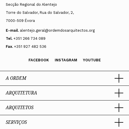
Secção Regional do Alentejo
Torre do Salvador, Rua do Salvador, 2,
7000-509 Évora
E-mail.
alentejo.geral@ordemdosarquitectos.org
Tel.
+351 266 734 089
Fax.
+351 927 482 536
FACEBOOK
INSTAGRAM
YOUTUBE
A ORDEM
ARQUITETURA
Ordem dos Arquitectos
Sobre a OA
Legado
ARQUITETOS
Trabalhar com Arquiteto
Sede
Porquê um Arquiteto
Presidente
Boas práticas
SERVIÇOS
Estatuto e Regulamentos
Portal dos Arquitectos
Perguntas Frequentes