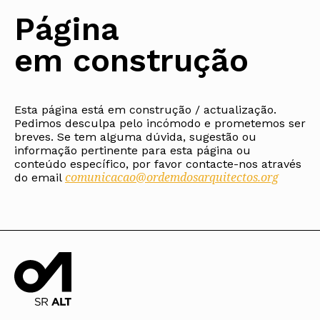
Protocolos
IARP
Conselho de Disciplina
Algarve
Algarve
Apoio à prática
Página
Nacional
Protocolos
Jornal Arquitectos
Madeira
Madeira
Atlas dos Materiais e Ofícios
Institucionais
Conselho Fiscal
Habitar Portugal
Açores
Açores
Legislação
em construção
Protocolos Comerciais
Conselho de Supervisão
Glossário de
SILUC
Arquitectura de
Notícias
Apoio jurídico
Autor
Órgãos Sociais Regionais
Toda a OA
Minutas
Assembleia Regional
Norte
Conselho Diretivo Regional
Esta página está em construção / actualização.
Centro
Pedimos desculpa pelo incómodo e prometemos ser
Conselho de Disciplina
Lisboa e Vale do Tejo
Regional
breves. Se tem alguma dúvida, sugestão ou
Alentejo
informação pertinente para esta página ou
Algarve
Colégios
conteúdo específico, por favor contacte-nos através
Madeira
comunicacao@ordemdosarquitectos.org
CAU
do email
Açores
COB
CPA