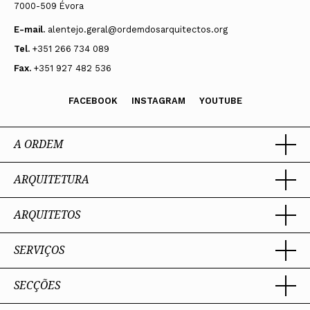
7000-509 Évora
E-mail.
alentejo.geral@ordemdosarquitectos.org
Tel.
+351 266 734 089
Fax.
+351 927 482 536
FACEBOOK
INSTAGRAM
YOUTUBE
A ORDEM
ARQUITETURA
Ordem dos Arquitectos
Sobre a OA
Legado
ARQUITETOS
Trabalhar com Arquiteto
Sede
Porquê um Arquiteto
Presidente
Boas práticas
SERVIÇOS
Estatuto e Regulamentos
Portal dos Arquitectos
Perguntas Frequentes
Comissões Técnicas
Sobre o Portal
Membros Honorários
SECÇÕES
Encomenda
PIAAP
Instrumentos de gestão
Premiação
Assessoria
Plataforma Integrada de Arquitetos da Administração Pública
Processo Eleitoral OA