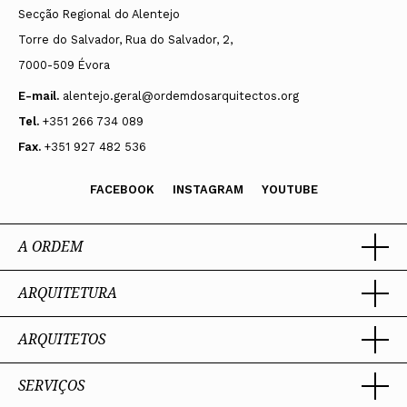
Secção Regional do Alentejo
Torre do Salvador, Rua do Salvador, 2,
7000-509 Évora
E-mail.
alentejo.geral@ordemdosarquitectos.org
Tel.
+351 266 734 089
Fax.
+351 927 482 536
FACEBOOK
INSTAGRAM
YOUTUBE
A ORDEM
ARQUITETURA
Ordem dos Arquitectos
Sobre a OA
Legado
ARQUITETOS
Trabalhar com Arquiteto
Sede
Porquê um Arquiteto
Presidente
Boas práticas
SERVIÇOS
Estatuto e Regulamentos
Portal dos Arquitectos
Perguntas Frequentes