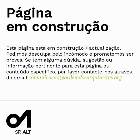
Protocolos
IARP
Conselho de Disciplina
Algarve
Algarve
Apoio à prática
Página
Nacional
Protocolos
Jornal Arquitectos
Madeira
Madeira
Atlas dos Materiais e Ofícios
Institucionais
Conselho Fiscal
Habitar Portugal
Açores
Açores
Legislação
em construção
Protocolos Comerciais
Conselho de Supervisão
Glossário de
SILUC
Arquitectura de
Notícias
Apoio jurídico
Autor
Órgãos Sociais Regionais
Toda a OA
Minutas
Assembleia Regional
Norte
Conselho Diretivo Regional
Esta página está em construção / actualização.
Centro
Pedimos desculpa pelo incómodo e prometemos ser
Conselho de Disciplina
Lisboa e Vale do Tejo
Regional
breves. Se tem alguma dúvida, sugestão ou
Alentejo
informação pertinente para esta página ou
Algarve
Colégios
conteúdo específico, por favor contacte-nos através
Madeira
comunicacao@ordemdosarquitectos.org
CAU
do email
Açores
COB
CPA