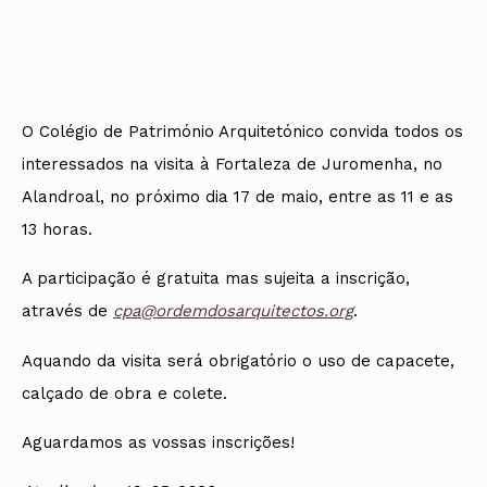
Protocolos
IARP
Conselho de Disciplina
Algarve
Algarve
Apoio à prática
Nacional
Protocolos
Jornal Arquitectos
Madeira
Madeira
Atlas dos Materiais e Ofícios
Institucionais
Conselho Fiscal
Habitar Portugal
Açores
Açores
Legislação
Protocolos Comerciais
Conselho de Supervisão
Glossário de
SILUC
Arquitectura de
Notícias
Apoio jurídico
Autor
Órgãos Sociais Regionais
Toda a OA
Minutas
O Colégio de Património Arquitetónico convida todos os
Assembleia Regional
Norte
interessados na visita à Fortaleza de Juromenha, no
Conselho Diretivo Regional
Centro
Conselho de Disciplina
Lisboa e Vale do Tejo
Alandroal, no próximo dia 17 de maio, entre as 11 e as
Regional
Alentejo
13 horas.
Algarve
Colégios
Madeira
CAU
A participação é gratuita mas sujeita a inscrição,
Açores
COB
através de
cpa@ordemdosarquitectos.org
.
CPA
Aquando da visita será obrigatório o uso de capacete,
calçado de obra e colete.
Aguardamos as vossas inscrições!