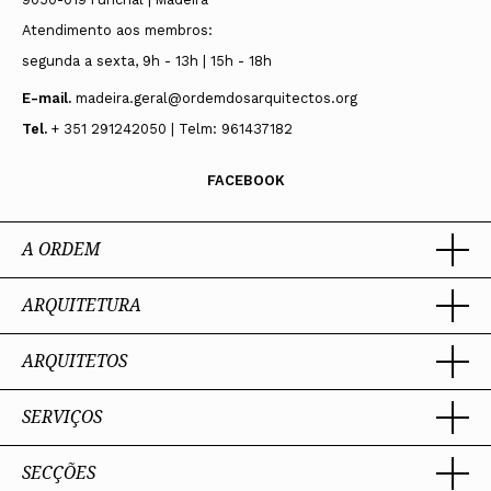
Atendimento aos membros:
segunda a sexta, 9h - 13h | 15h - 18h
E-mail.
madeira.geral@ordemdosarquitectos.org
Tel.
+ 351 291242050 | Telm: 961437182
FACEBOOK
A ORDEM
ARQUITETURA
Ordem dos Arquitectos
Sobre a OA
Legado
ARQUITETOS
Trabalhar com Arquiteto
Sede
Porquê um Arquiteto
Presidente
Boas práticas
SERVIÇOS
Estatuto e Regulamentos
Portal dos Arquitectos
Perguntas Frequentes
Comissões Técnicas
Sobre o Portal
Membros Honorários
SECÇÕES
Encomenda
PIAAP
Instrumentos de gestão