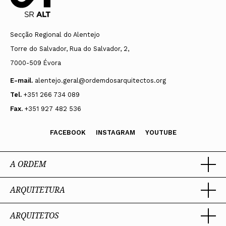
Secção Regional do Alentejo
Torre do Salvador, Rua do Salvador, 2,
7000-509 Évora
E-mail.
alentejo.geral@ordemdosarquitectos.org
Tel.
+351 266 734 089
Fax.
+351 927 482 536
FACEBOOK
INSTAGRAM
YOUTUBE
A ORDEM
ARQUITETURA
Ordem dos Arquitectos
Sobre a OA
Legado
ARQUITETOS
Trabalhar com Arquiteto
Sede