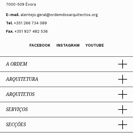
7000-509 Évora
E-mail.
alentejo.geral@ordemdosarquitectos.org
Tel.
+351 266 734 089
Fax.
+351 927 482 536
FACEBOOK
INSTAGRAM
YOUTUBE
A ORDEM
ARQUITETURA
Ordem dos Arquitectos
Sobre a OA
Legado
ARQUITETOS
Trabalhar com Arquiteto
Sede
Porquê um Arquiteto
Presidente
Boas práticas
SERVIÇOS
Estatuto e Regulamentos
Portal dos Arquitectos
Perguntas Frequentes
Comissões Técnicas
Sobre o Portal
Membros Honorários
SECÇÕES
Encomenda
PIAAP
Instrumentos de gestão
Premiação
Assessoria