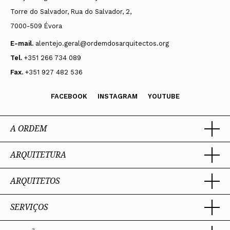
Torre do Salvador, Rua do Salvador, 2,
7000-509 Évora
E-mail.
alentejo.geral@ordemdosarquitectos.org
Tel.
+351 266 734 089
Fax.
+351 927 482 536
FACEBOOK
INSTAGRAM
YOUTUBE
A ORDEM
ARQUITETURA
Ordem dos Arquitectos
Sobre a OA
Legado
ARQUITETOS
Trabalhar com Arquiteto
Sede
Porquê um Arquiteto
Presidente
Boas práticas
SERVIÇOS
Estatuto e Regulamentos
Portal dos Arquitectos
Perguntas Frequentes
Comissões Técnicas
Sobre o Portal