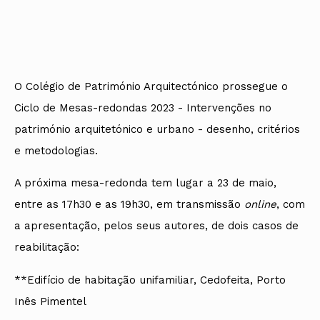
Protocolos
IARP
Conselho de Disciplina
Algarve
Algarve
Apoio à prática
Nacional
Protocolos
Jornal Arquitectos
Madeira
Madeira
Atlas dos Materiais e Ofícios
Institucionais
Conselho Fiscal
Habitar Portugal
Açores
Açores
Legislação
Protocolos Comerciais
Conselho de Supervisão
Glossário de
SILUC
Arquitectura de
Notícias
Apoio jurídico
Autor
Órgãos Sociais Regionais
Toda a OA
Minutas
O Colégio de Património Arquitectónico prossegue o
Assembleia Regional
Norte
Ciclo de Mesas-redondas 2023 - Intervenções no
Conselho Diretivo Regional
Centro
Conselho de Disciplina
Lisboa e Vale do Tejo
património arquitetónico e urbano - desenho, critérios
Regional
Alentejo
e metodologias.
Algarve
Colégios
Madeira
CAU
A próxima mesa-redonda tem lugar a 23 de maio,
Açores
COB
entre as 17h30 e as 19h30, em transmissão
online
, com
CPA
a apresentação, pelos seus autores, de dois casos de
reabilitação:
**Edifício de habitação unifamiliar, Cedofeita, Porto
Inês Pimentel